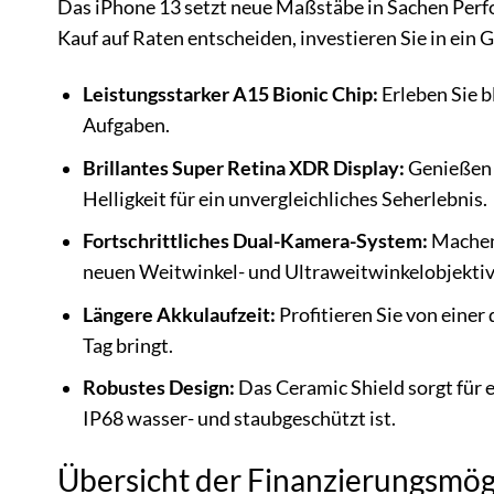
Das iPhone 13 setzt neue Maßstäbe in Sachen Perf
Kauf auf Raten entscheiden, investieren Sie in ein G
Leistungsstarker A15 Bionic Chip:
Erleben Sie b
Aufgaben.
Brillantes Super Retina XDR Display:
Genießen 
Helligkeit für ein unvergleichliches Seherlebnis.
Fortschrittliches Dual-Kamera-System:
Machen 
neuen Weitwinkel- und Ultraweitwinkelobjekti
Längere Akkulaufzeit:
Profitieren Sie von einer
Tag bringt.
Robustes Design:
Das Ceramic Shield sorgt für 
IP68 wasser- und staubgeschützt ist.
Übersicht der Finanzierungsmögl