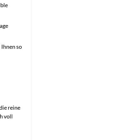
ible
rage
 Ihnen so
die reine
h voll