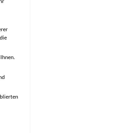
hr
erer
die
 Ihnen.
nd
blierten