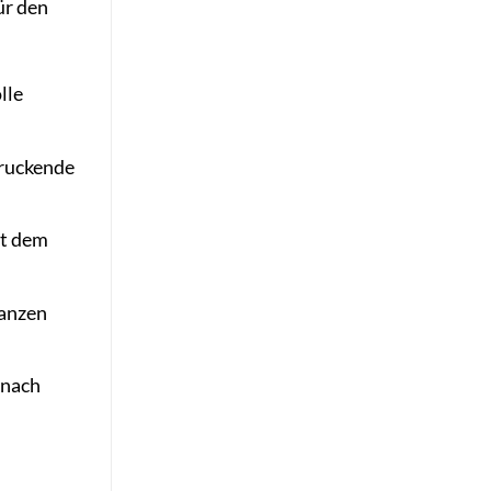
ür den
lle
druckende
it dem
ganzen
 nach