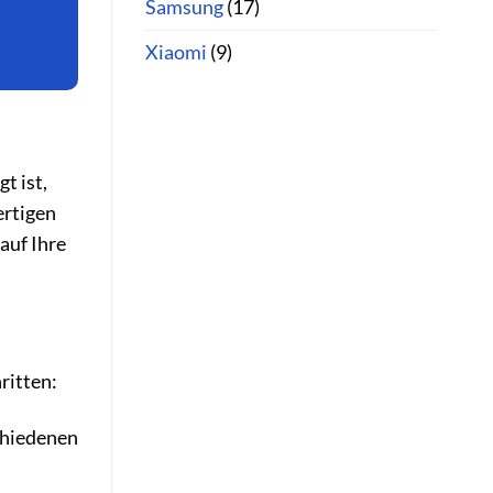
Samsung
(17)
Xiaomi
(9)
t ist,
ertigen
auf Ihre
ritten:
chiedenen